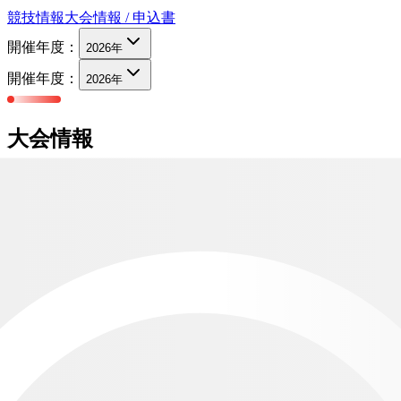
競技情報
大会情報 / 申込書
開催年度：
2026
年
開催年度：
2026
年
大会情報
大会名称
第31回全日本女子シニアアマチュアゴルファーズ選手
権
主催
公益社団法人 日本パブリックゴルフ協会
賞
【全日本】 優勝者： PGS杯（レプリカ）、プレー券
第2位～第3位：クリスタル楯、プレー券 第4位～第10
位：プレー券 ホールインワン賞：プレー券 参加賞：ネ
ームタグ（出場者のみ） 【地区決勝】 優勝者：PGS杯
（レプリカ）、プレー券 第2位～第3位：木製楯、プレ
ー券 第4位～第10位：プレー券 ホールインワン賞：プ