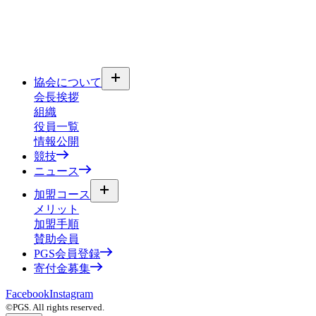
協会について
会長挨拶
組織
役員一覧
情報公開
競技
ニュース
加盟コース
メリット
加盟手順
賛助会員
PGS会員登録
寄付金募集
Facebook
Instagram
©PGS. All rights reserved.