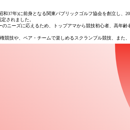
和37年)に前⾝となる関東パブリックゴルフ協会を創⽴し、2022
認定されました。
ーのニーズに応えるため、トップアマから競技初⼼者、⾼年齢
⼿権競技や、ペア・チームで楽しめるスクランブル競技、また
)に対応した、ハンディキャップインデックス(JGA公式ハンデ
も開催するなど、年間の主催競技合計参加者は3万名を超え、