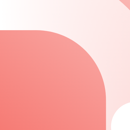
2019（令和元）年6月に会長に就任いたしました池田育嗣（
ックゴルフ協会を創立し、2010（平成22）年には、スポ
かな国民生活への寄与を目標に活動して参りました。北は北
メインとなる競技会開催事業では、看板競技のアマチュアゴ
ことで、アマチュアゴルファーのみなさまにプレーの機会を
ゴルフ業界の先行きは、少子高齢化の加速や人口減少から市
や若い世代のゴルファーの育成による底辺拡大、需要創出が
当協会はゴルフのさらなる普及振興を目指し、アマチュアゴ
様方の、ご指導ご鞭撻をよろしくお願い申し上げます