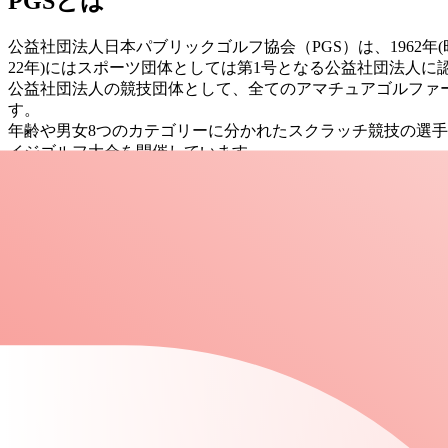
PGSとは
公益社団法⼈⽇本パブリックゴルフ協会（PGS）は、1962年(昭
22年)にはスポーツ団体としては第1号となる公益社団法⼈に
公益社団法⼈の競技団体として、全てのアマチュアゴルファ
す。
年齢や男⼥8つのカテゴリーに分かれたスクラッチ競技の選
イジゴルフ⼤会を開催しています。
さらに、PGSではワールドハンディキャップシステム(WHS
て楽しめる、アンダーハンディ競技は全国で延べ200回以上
会長メッセージ