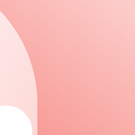
いけだいくじ）と申します。私ども、公益社団法人日本パブリック
ーツ団体の第1号として公益社団法人に認定されました。創立以
海道、南は宮崎まで、全国54コースが当協会に集い、ゴルフの
ルファーズ選手権をはじめとするスクラッチ競技からスポンサ
提供。年間3万人の参加を得ております。
場規模は縮小の方向にあり、この先も厳しい状況が続くものと
喫緊の課題であり、ゴルフ界諸団体は一層連携を強化し、市場
ルファーの育成を基軸に、ゴルフ業界の活性化に向けた様々な