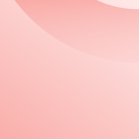
ゴルフ協会は、1962（昭和37）年に前身となる関東パブリ
来、生涯スポーツであるゴルフの普及振興を事業目的に掲げ、豊
さらなる普及を目指し、ともに活動しております。
ー杯等のアンダーハンディ競技まで、数多くの競技を開催する
思います。このような状況の下、ゴルフ業界においては、女性
活性化に向けた活動を展開すべきであると考えております。
事業活動を推進したいと考えております。業界関係諸団体の皆