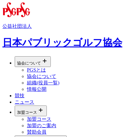
公益社団法人
日本パブリックゴルフ協会
協会について
PGSとは
協会について
組織(役員一覧)
情報公開
競技
ニュース
加盟コース
加盟コース
加盟のご案内
賛助会員