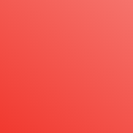
取材・撮影ガイドライン
取材・撮影ガイドラインは
こちら
取材申請書
取材申請書は
こちら
連絡先
TEL：
03-6280-3324
FAX：
03-6280-3325
関連ページ
PGSとは
協会について
組織体制
情報公開
大会情報