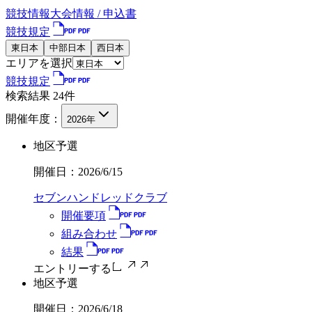
競技情報
大会情報 / 申込書
競技規定
東日本
中部日本
西日本
エリアを選択
競技規定
検索結果
24
件
開催年度：
2026
年
地区予選
開催日：
2026/6/15
セブンハンドレッドクラブ
開催要項
組み合わせ
結果
エントリーする
地区予選
開催日：
2026/6/18