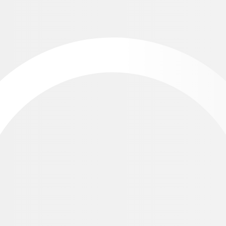
ツ
賞
【全日本】 優勝者： PGS杯（レプリカ）、プレー券
第2位～第3位：クリスタル楯、プレー券 第4位～第10
位：プレー券 ホールインワン賞：プレー券 参加賞：ネ
ームタグ（出場者のみ） 【地区決勝】 優勝者：PGS杯
（レプリカ）、プレー券 第2位～第3位：木製楯、プレ
ー券 第4位～第10位：プレー券 ホールインワン賞：プ
レー券 参加賞：保冷バッグ（出場者のみ） 【予選】
参加賞：ゴルフボール1スリーブ
参加料
予選: 6,600円 地区決勝: 4,400円 全日本: 6,600円
参加申込
【予選参加申込】 ①インターネットにより申込む場合
申込み専用ページより必要事項を入力し申込む。 ま
た、詳細は下記ホームページまたは日本パブリックゴ
ルフ協会ホームページをご参照ください。 【PGS】
https://entry.pgs.or.jp/ 【楽天GORA】
https://gora.golf.rakuten.co.jp/tournament/ ②現金書留によ
り申込む場合 参加申込書に必要事項を記入し、現金書
留により参加料と申込書を同封して、出場第1希望コー
スへ郵送する。 ③郵便振替により申込む場合 参加申込