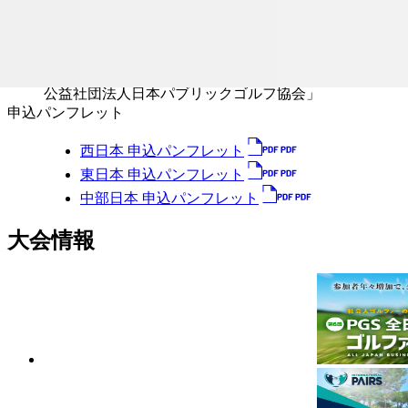
書に必要事項を記入し、専用の参加料振替票により郵
便局から参加料を振込後、受領証（コピー可）と申込
書を同封して、出場第1希望コースへ郵送するか又は、
FAXで送付する。「振込口座：No 00140-3-325168
公益社団法人日本パブリックゴルフ協会」
申込パンフレット
西日本 申込パンフレット
東日本 申込パンフレット
中部日本 申込パンフレット
大会情報